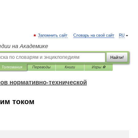
Запомнить сайт
Словарь на свой сайт
RU
едии на Академике
Найти!
Толкования
Переводы
Книги
Игры ⚽
ов нормативно-технической
ким током