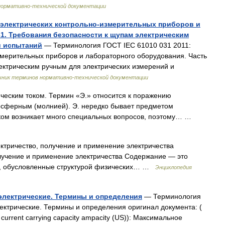
нормативно-технической документации
ь электрических контрольно-измерительных приборов и
1. Требования безопасности к щупам электрическим
и испытаний
— Терминология ГОСТ IEC 61010 031 2011:
змерительных приборов и лабораторного оборудования. Часть
ектрическим ручным для электрических измерений и
чник терминов нормативно-технической документации
ческим током. Термин «Э.» относится к поражению
сферным (молнией). Э. нередко бывает предметом
ком возникает много специальных вопросов, поэтому… …
лектричество, получение и применение электричества
лучение и применение электричества Содержание — это
я, обусловленные структурой физических… …
Энциклопедия
 электрические. Термины и определения
— Терминология
ектрические. Термины и определения оригинал документа: (
current carrying capacity ampacity (US)): Максимальное