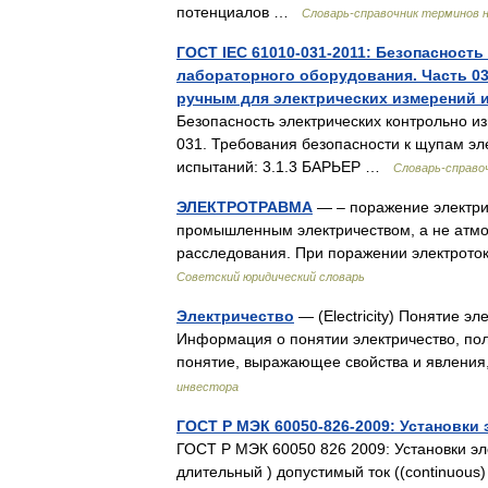
потенциалов …
Словарь-справочник терминов 
ГОСТ IEC 61010-031-2011: Безопасност
лабораторного оборудования. Часть 03
ручным для электрических измерений 
Безопасность электрических контрольно и
031. Требования безопасности к щупам эл
испытаний: 3.1.3 БАРЬЕР …
Словарь-справо
ЭЛЕКТРОТРАВМА
— – поражение электри
промышленным электричеством, а не атмо
расследования. При поражении электрото
Советский юридический словарь
Электричество
— (Electricity) Понятие э
Информация о понятии электричество, по
понятие, выражающее свойства и явлени
инвестора
ГОСТ Р МЭК 60050-826-2009: Установки
ГОСТ Р МЭК 60050 826 2009: Установки эл
длительный ) допустимый ток ((continuous) 