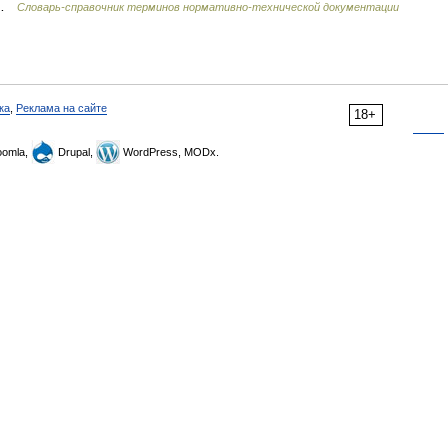
… …
Словарь-справочник терминов нормативно-технической документации
ка
,
Реклама на сайте
18+
omla,
Drupal,
WordPress, MODx.