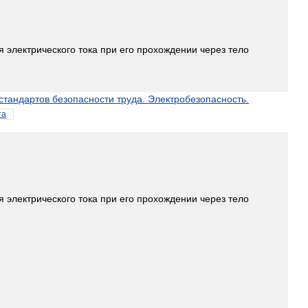
я
электрического
тока
при
его
прохождении
через
тело
стандартов
безопасности
труда
.
Электробезопасность
.
та
я
электрического
тока
при
его
прохождении
через
тело