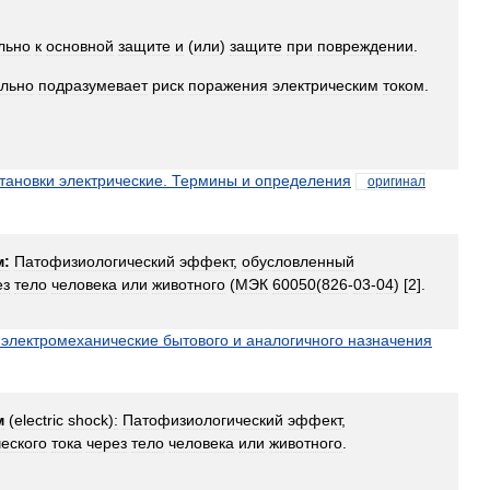
льно
к
основной
защите
и
(
или
)
защите
при
повреждении
.
ельно
подразумевает
риск
поражения
электрическим
током
.
тановки
электрические
.
Термины
и
определения
оригинал
м:
Патофизиологический
эффект
,
обусловленный
ез
тело
человека
или
животного
(
МЭК
60050
(
826
-
03
-
04
) [
2
].
электромеханические
бытового
и
аналогичного
назначения
м
(
electric
shock
)
:
Патофизиологический
эффект
,
ческого
тока
через
тело
человека
или
животного
.