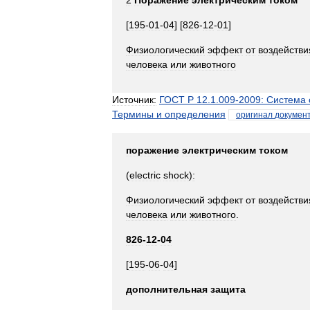
2
Поражение
электрическим
током
[
195
-
01
-
04
] [
826
-
12
-
01
]
Физиологический
эффект
от
воздействи
человека
или
животного
Источник:
ГОСТ
Р
12
.
1
.
009
-
2009:
Система
Термины
и
определения
оригинал
докумен
поражение
электрическим
током
(
electric
shock
)
:
Физиологический
эффект
от
воздействи
человека
или
животного
.
826
-
12
-
04
[
195
-
06
-
04
]
дополнительная
защита