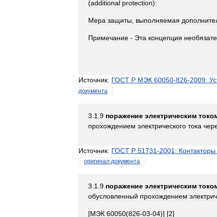
(
additional
protection
)
:
Мера
защиты
,
выполняемая
дополните
Примечание
-
Эта
концепция
необязат
Источник:
ГОСТ
Р
МЭК
60050
-
826
-
2009:
Ус
документа
3
.
1
.
9
поражение
электрическим
токо
прохождением
электрического
тока
чер
Источник:
ГОСТ
Р
51731
-
2001:
Контакторы
оригинал
документа
3
.
1
.
9
поражение
электрическим
токо
обусловленный
прохождением
электри
[
МЭК
60050
(
826
-
03
-
04
)] [
2
]