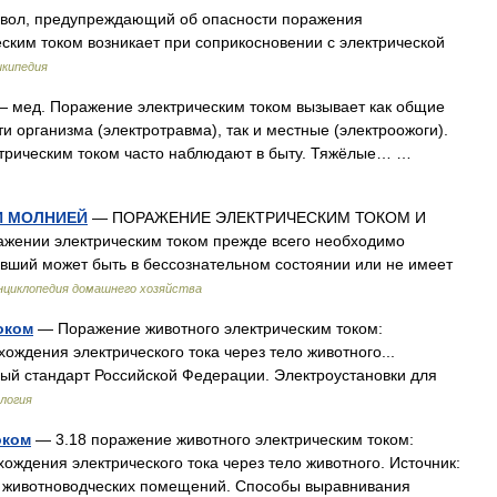
ол, предупреждающий об опасности поражения
ским током возникает при соприкосновении с электрической
икипедия
 мед. Поражение электрическим током вызывает как общие
 организма (электротравма), так и местные (электроожоги).
ктрическим током часто наблюдают в быту. Тяжёлые… …
И МОЛНИЕЙ
— ПОРАЖЕНИЕ ЭЛЕКТРИЧЕСКИМ ТОКОМ И
жении электрическим током прежде всего необходимо
давший может быть в бессознательном состоянии или не имеет
нциклопедия домашнего хозяйства
оком
— Поражение животного электрическим током:
ождения электрического тока через тело животного...
ый стандарт Российской Федерации. Электроустановки для
логия
оком
— 3.18 поражение животного электрическим током:
ождения электрического тока через тело животного. Источник:
я животноводческих помещений. Способы выравнивания