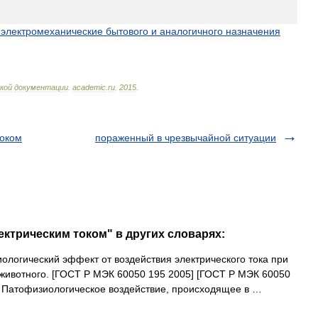
электромеханические
бытового
и
аналогичного
назначения
кой
документации
.
academic
.
ru
.
2015
.
током
пораженный в чрезвычайной ситуации
ектрическим током" в других словарях:
логический эффект от воздействия электрического тока при
 животного. [ГОСТ Р МЭК 60050 195 2005] [ГОСТ Р МЭК 60050
м Патофизиологическое воздействие, происходящее в …