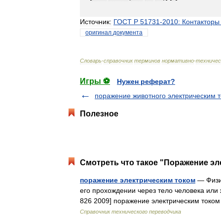
Источник:
ГОСТ
Р
51731
-
2010:
Контакторы
оригинал
документа
Словарь
-
справочник
терминов
нормативно
-
техничес
Игры ⚽
Нужен реферат?
поражение животного электрическим 
Полезное
Смотреть что такое "Поражение эл
поражение электрическим током
— Физио
его прохождении через тело человека или
826 2009] поражение электрическим токо
Справочник технического переводчика